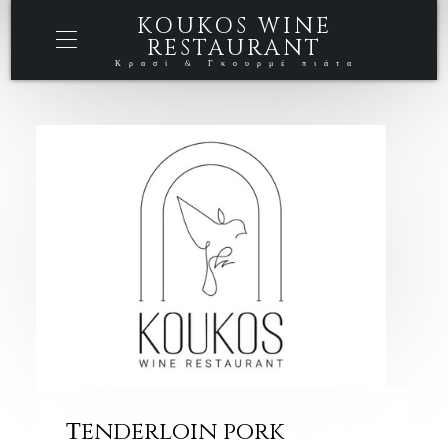
KOUKOS WINE
RESTAURANT
Κρασί & Γκουρμέ πιάτα
Τenderloin pork