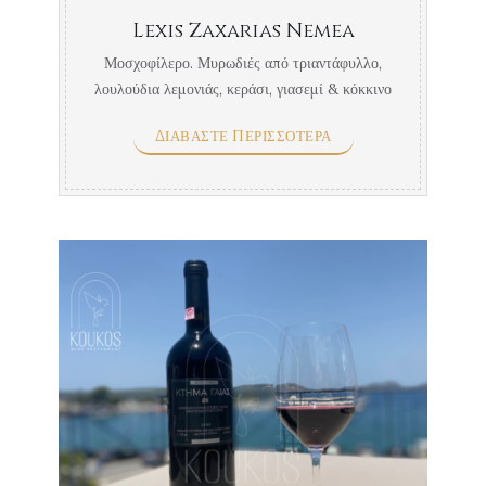
Lexis Zaxarias Nemea
Μοσχοφίλερο. Μυρωδιές από τριαντάφυλλο,
λουλούδια λεμονιάς, κεράσι, γιασεμί & κόκκινο
μήλο. Το καλύτερο με ζυμαρικά με ...
ΔΙΑΒΆΣΤΕ ΠΕΡΙΣΣΌΤΕΡΑ