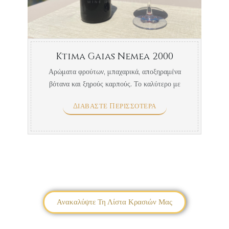
Ktima Gaias Nemea 2000
Αρώματα φρούτων, μπαχαρικά, αποξηραμένα
βότανα και ξηρούς καρπούς. Το καλύτερο με
κρέας μαγειρεμένο σε πλούσια κόκκινη σάλτσα
ΔΙΑΒΆΣΤΕ ΠΕΡΙΣΣΌΤΕΡΑ
& ...
Ανακαλύψτε Τη Λίστα Κρασιών Μας