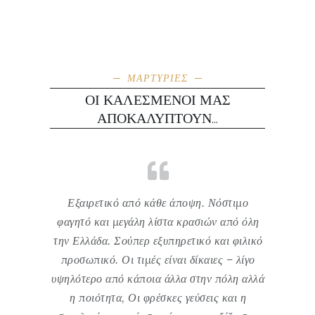
ΜΑΡΤΥΡΙΕΣ
ΟΙ ΚΑΛΕΣΜΕΝΟΙ ΜΑΣ
ΑΠΟΚΑΛΥΠΤΟΥΝ...
Η υπηρεσία
Εξαιρετικό από κάθε άποψη. Νόστιμο
Βρίσκετ
ντανόστιμα
φαγητό και μεγάλη λίστα κρασιών από όλη
Πύλο με
ερβιτόρα
την Ελλάδα. Σούπερ εξυπηρετικό και φιλικό
και εξυπ
ειρουργός.
προσωπικό. Οι τιμές είναι δίκαιες – λίγο
ανταγων
υχαριστώ!
υψηλότερο από κάποια άλλα στην πόλη αλλά
πολύ 
η ποιότητα, Οι φρέσκες γεύσεις και η