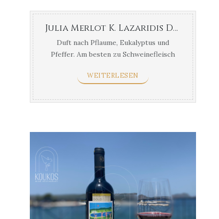
Julia Merlot K. Lazaridis Drama
Duft nach Pflaume, Eukalyptus und
Pfeffer. Am besten zu Schweinefleisch
mit Pflaumen, rotes Fleisch und Version
WEITERLESEN
mit gekochtem Fleisch ...