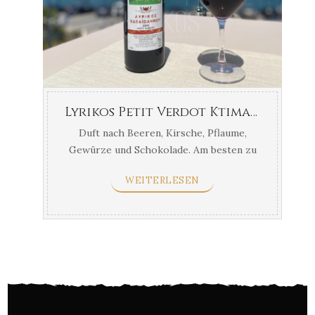
Lyrikos Petit Verdot Ktima Papaioannou Nemea
Duft nach Beeren, Kirsche, Pflaume,
Gewürze und Schokolade. Am besten zu
gegrilltem rotem Fleisch und Fleisch mit
WEITERLESEN
rotem Fleisch ...