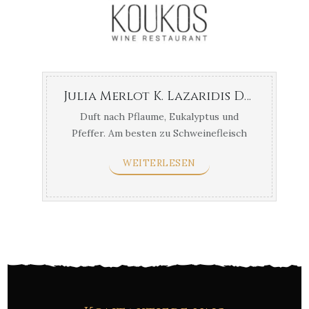
Julia Merlot K. Lazaridis Drama
Duft nach Pflaume, Eukalyptus und
Pfeffer. Am besten zu Schweinefleisch
mit Pflaumen, rotes Fleisch und Version
WEITERLESEN
mit gekochtem Fleisch ...