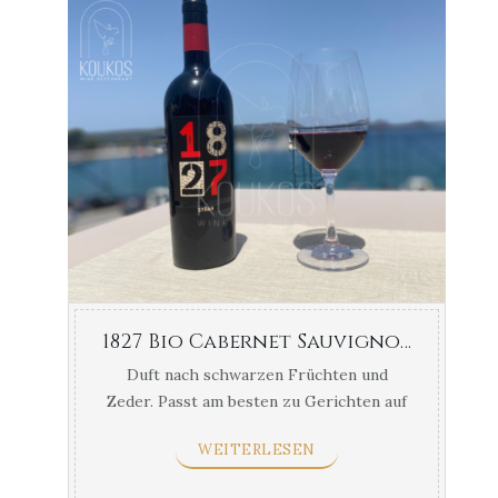
1827 Bio Cabernet Sauvignon Navarino Weinberge 750ml
Duft nach schwarzen Früchten und
Zeder. Passt am besten zu Gerichten auf
der Basis von Fleisch mit intensiven und
WEITERLESEN
gelben Aromen ...